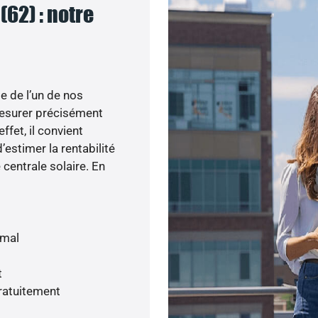
(62) : notre
e de l’un de nos
esurer précisément
ffet, il convient
’estimer la rentabilité
centrale solaire. En
imal
t
gratuitement