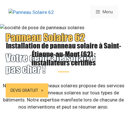
Aller
au
Menu
contenu
Panneau Solaire 62
Installation de panneau solaire à Saint-
Étienne-au-Mont (62) :
Votre centrale solaire
installateurs certifiés
pas cher !
Notre société de panneaux solaires propose des services
DEVIS GRATUIT
d’installation de panneaux solaires sur tous types de
bâtiments. Notre expertise manifeste lors de chacune de
nos interventions et peut se résumer ainsi.