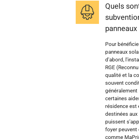
Quels sont
subventio
panneaux 
Pour bénéfici
panneaux solai
d'abord, l'inst
RGE (Reconnu G
qualité et la 
souvent condit
généralement i
certaines aid
résidence est 
destinées aux 
puissent s'app
foyer peuvent é
comme MaPrime