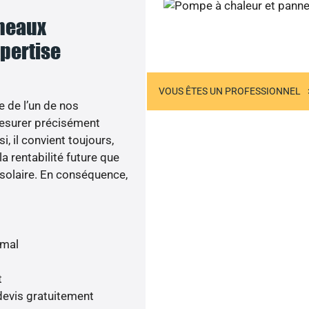
nneaux
Sollicitez-nous
xpertise
US ÊTES UN PARTICULIER
VOUS ÊTES UN PROFESSIONNEL
e de l’un de nos
esurer précisément
i, il convient toujours,
a rentabilité future que
 solaire. En conséquence,
imal
t
devis gratuitement