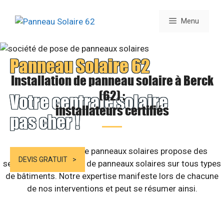
Aller
au
Menu
contenu
Panneau Solaire 62
Installation de panneau solaire à Berck
(62) :
Votre centrale solaire
installateurs certifiés
pas cher !
Notre entreprise de panneaux solaires propose des
DEVIS GRATUIT
services d’installation de panneaux solaires sur tous types
de bâtiments. Notre expertise manifeste lors de chacune
de nos interventions et peut se résumer ainsi.