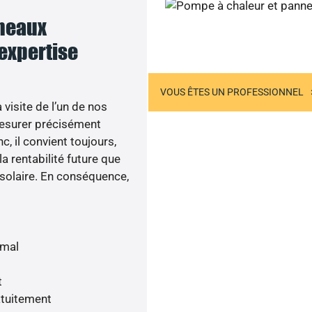
nneaux
Contactez-nous
 expertise
US ÊTES UN PARTICULIER
VOUS ÊTES UN PROFESSIONNEL
visite de l’un de nos
esurer précisément
c, il convient toujours,
a rentabilité future que
 solaire. En conséquence,
imal
t
atuitement