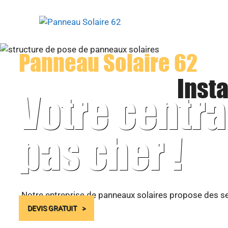
Aller
au
contenu
Panneau Solaire 62
Insta
Votre centra
pas cher !
Notre entreprise de panneaux solaires propose des ser
DEVIS GRATUIT