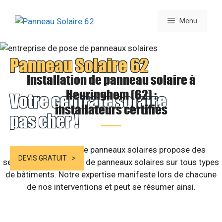
Aller
au
Menu
contenu
Panneau Solaire 62
Installation de panneau solaire à
Heuringhem (62) :
Votre centrale solaire
installateurs certifiés
pas cher !
Notre entreprise de panneaux solaires propose des
DEVIS GRATUIT
services d’installation de panneaux solaires sur tous types
de bâtiments. Notre expertise manifeste lors de chacune
de nos interventions et peut se résumer ainsi.