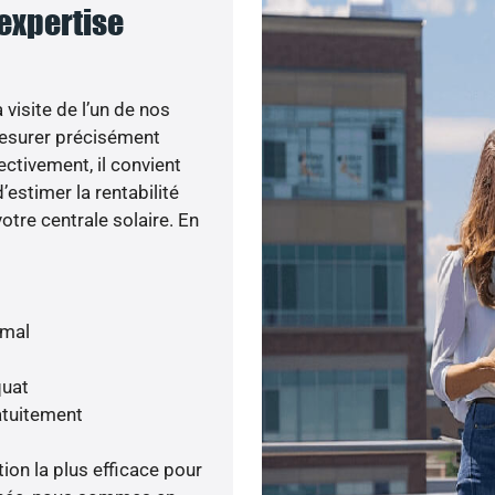
 expertise
visite de l’un de nos
esurer précisément
ectivement, il convient
’estimer la rentabilité
otre centrale solaire. En
imal
quat
atuitement
tion la plus efficace pour