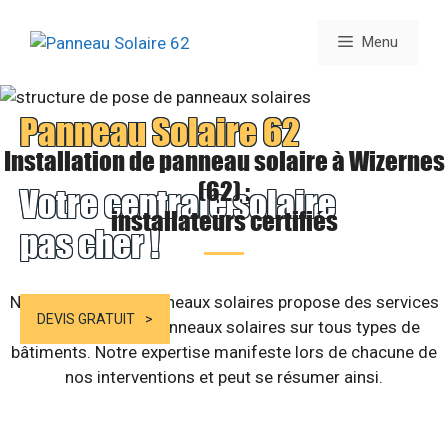
Aller
au
Menu
contenu
Panneau Solaire 62
Installation de panneau solaire à Wizernes
(62) :
Votre centrale solaire
installateurs certifiés
pas cher !
Notre société de panneaux solaires propose des services
DEVIS GRATUIT
d’installation de panneaux solaires sur tous types de
bâtiments. Notre expertise manifeste lors de chacune de
nos interventions et peut se résumer ainsi.