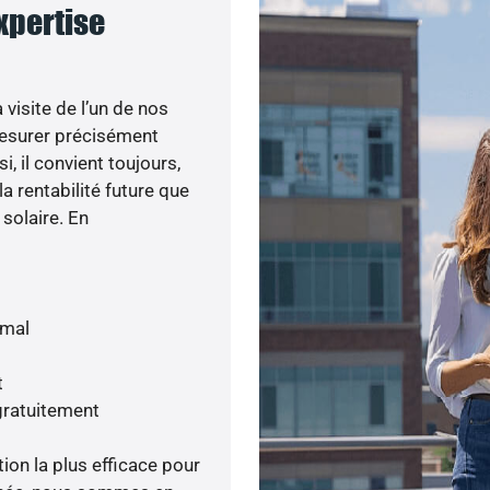
expertise
visite de l’un de nos
esurer précisément
i, il convient toujours,
a rentabilité future que
 solaire. En
imal
t
gratuitement
tion la plus efficace pour